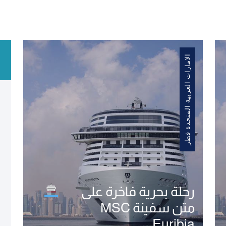
الامارات العربية المتحدة قطر
MSC Euribia رحلة بحرية
رائعة على 
3000 AED / per person
عش تجربة فريدة من نوعها عل
للحجز والاستفسار تواصل مع
للسياحة بإدارة اماراتية!
الامارات العربية
2
قطر
المتحدة
رحلة بحرية فاخرة على
متن سفينة MSC
تفاصيل الرحلة
Euribia