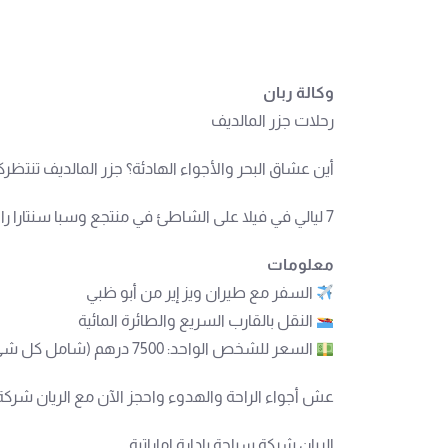
وكالة ربان
رحلات جزر المالديف
أين عشاق البحر والأجواء الهادئة؟ جزر المالديف تنتظرك
7 ليالي في فيلا على الشاطئ في منتجع وسبا سنتارا راس فوشي المالديف
معلومات
السفر مع طيران ويز إير من أبو ظبي
النقل بالقارب السريع والطائرة المائية
السعر للشخص الواحد: 7500 درهم (شامل كل شيء)
عش أجواء الراحة والهدوء واحجز الآن مع الريان شركة 
الريان شركة سياحة بادارة اماراتية