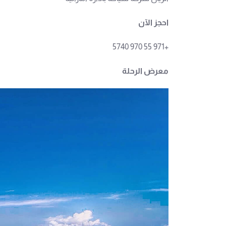
احجز الآن
+971 55 970 5740
معرض الرحلة