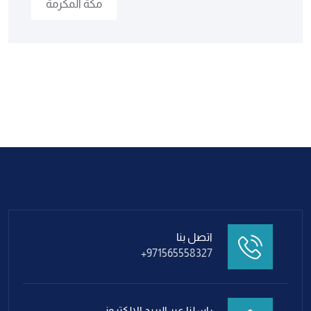
مكة المكرمة
اتصل بنا
+971565558327
راسلنا عبر البريد الالكتروني